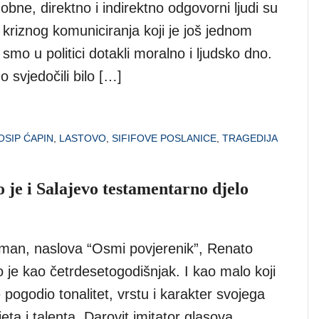
bne, direktno i indirektno odgovorni ljudi su
 kriznog komuniciranja koji je još jednom
mo u politici dotakli moralno i ljudsko dno.
svjedočili bilo […]
OSIP ĆAPIN
,
LASTOVO
,
SIFIFOVE POSLANICE
,
TRAGEDIJA
 je i Salajevo testamentarno djelo
oman, naslova “Osmi povjerenik”, Renato
o je kao četrdesetogodišnjak. I kao malo koji
e pogodio tonalitet, vrstu i karakter svojega
eta i talenta. Darovit imitator glasova,