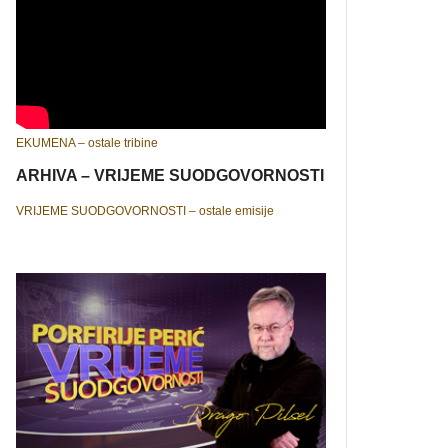
EKUMENA – ostale tribine
ARHIVA – VRIJEME SUODGOVORNOSTI
VRIJEME SUODGOVORNOSTI – ostale emisije