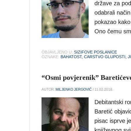
države za podo
odabrali način
pokazao kako s
Ono čemu smo 
OBJAVLJENO U:
SIZIFOVE POSLANICE
OZNAKE:
BAHATOST
,
CARSTVO GLUPOSTI
,
J
“Osmi povjerenik” Baretićevo
AUTOR:
MILJENKO JERGOVIĆ
/ 11.02.2018.
Debitantski r
Baretić objavi
pisac isprve j
književnog svij