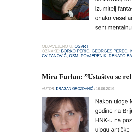
izumitelj fanta
onako veseljač
sentimentalnu 
OBJAVLJENO U:
OSVRT
OZNAKE:
BORKO PERIĆ
,
GEORGES PEREC
,
I
CVITANOVIĆ
,
OSMI POVJERENIK
,
RENATO BA
Mira Furlan: ”Ustaštvo se reh
AUTOR:
DRAGAN GROZDANIĆ
/ 19.09.2016.
Nakon uloge M
godine na Brij
HNK-u na poziv
ulogu antičke 