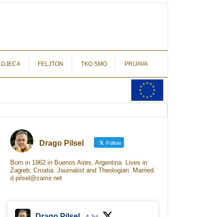
autograf.hr
novinarstvo s potpisom
 DJECA
FELJTON
TKO SMO
PRIJAVA
Drago Pilsel
Follow
Born in 1962 in Buenos Aires, Argentina. Lives in
Zagreb, Croatia. Journalist and Theologian. Married.
d.pilsel@zamir.net
Drago Pilsel