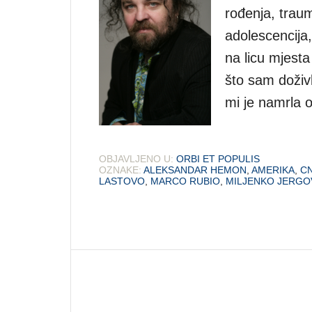
rođenja, traum
adolescencija,
na licu mjesta
što sam doživl
mi je namrla 
OBJAVLJENO U:
ORBI ET POPULIS
OZNAKE:
ALEKSANDAR HEMON
,
AMERIKA
,
C
LASTOVO
,
MARCO RUBIO
,
MILJENKO JERGO