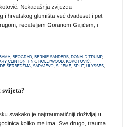
okotović. Nekadašnja zvijezda
g i hrvatskog glumišta već dvadeset i pet
rugom, redateljem Goranom Gajićem, i
BAMA
,
BEOGRAD
,
BERNIE SANDERS
,
DONALD TRUMP
,
ARY CLINTON
,
HNK
,
HOLLYWOOD
,
KOKOTOVIĆ
,
DE ŠERBEDŽIJA
,
SARAJEVO
,
SLJEME
,
SPLIT
,
ULYSSES
,
 svijeta?
ku svakako je najtraumatičniji doživljaj u
godinica koliko me ima. Sve drugo, trauma