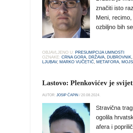
značiti isto r
Meni, recimo,
ozbiljno bih s
OBJAVLJENO U:
PRESUMPCIJA UMNOSTI
OZNAKE:
CRNA GORA
,
DRŽAVA
,
DUBROVNIK
LJUBAV
,
MARKO VUČETIĆ
,
METAFORA
,
MOJS
Lastovo: Plenkovićev je svijet
AUTOR:
JOSIP ĆAPIN
/ 20.08.2024.
Stravična trag
ogolila hrvats
afera i popril