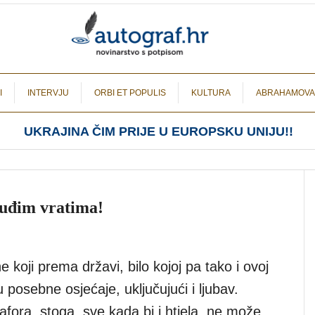
I
INTERVJU
ORBI ET POPULIS
KULTURA
ABRAHAMOVA
UKRAJINA ČIM PRIJE U EUROPSKU UNIJU!!
 tuđim vratima!
koji prema državi, bilo kojoj pa tako i ovoj
u posebne osjećaje, uključujući i ljubav.
fora, stoga, sve kada bi i htjela, ne može