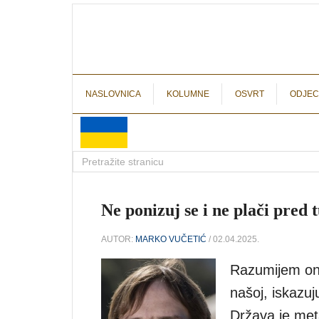
NASLOVNICA
KOLUMNE
OSVRT
ODJEC
Ne ponizuj se i ne plači pred
AUTOR:
MARKO VUČETIĆ
/ 02.04.2025.
Razumijem one 
našoj, iskazuj
Država je meta