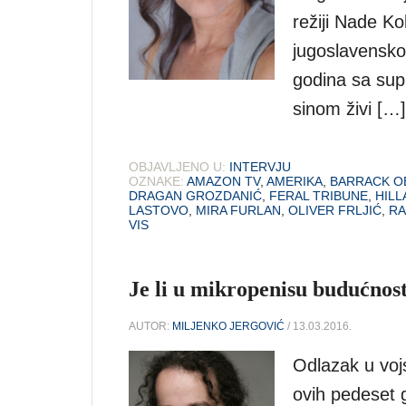
režiji Nade K
jugoslavensko
godina sa sup
sinom živi […]
OBJAVLJENO U:
INTERVJU
OZNAKE:
AMAZON TV
,
AMERIKA
,
BARRACK O
DRAGAN GROZDANIĆ
,
FERAL TRIBUNE
,
HILL
LASTOVO
,
MIRA FURLAN
,
OLIVER FRLJIĆ
,
RA
VIS
Je li u mikropenisu budućnost
AUTOR:
MILJENKO JERGOVIĆ
/ 13.03.2016.
Odlazak u vojs
ovih pedeset 