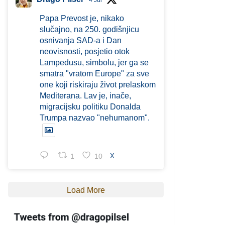
4 Jul
Papa Prevost je, nikako
slučajno, na 250. godišnjicu
osnivanja SAD-a i Dan
neovisnosti, posjetio otok
Lampedusu, simbolu, jer ga se
smatra "vratom Europe" za sve
one koji riskiraju život prelaskom
Mediterana. Lav je, inače,
migracijsku politiku Donalda
Trumpa nazvao "nehumanom".
1
10
X
Load More