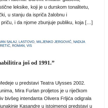
stične leksike, koji je u durskom tonalitetu,
ki, u stanju da ispriča žalobnu i
priču, i da njome zbunjuje publiku, koja […]
VAN SALAJ
,
LASTOVO
,
MILJENKO JERGOVIĆ
,
NADIJA
RETIĆ
,
ROMAN
,
VIS
abilitira još od 1991.”
edeje u predstavi Teatra Ulysses 2002.
unima, Mira Furlan proljetos je u riječkom
 bivšeg intendanta Olivera Frljića odigrala
junakinje Kasandre u istoimenoj predstavi u