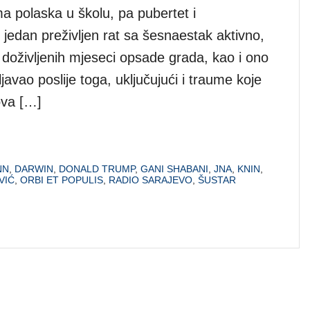
a polaska u školu, pa pubertet i
 jedan preživljen rat sa šesnaestak aktivno,
 doživljenih mjeseci opsade grada, kao i ono
javao poslije toga, uključujući i traume koje
ova […]
NN
,
DARWIN
,
DONALD TRUMP
,
GANI SHABANI
,
JNA
,
KNIN
,
VIĆ
,
ORBI ET POPULIS
,
RADIO SARAJEVO
,
ŠUSTAR