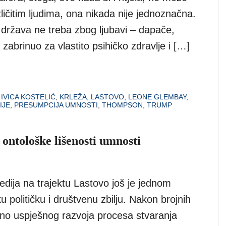
azličitim ljudima, ona nikada nije jednoznačna.
 država ne treba zbog ljubavi – dapače,
e zabrinuo za vlastito psihičko zdravlje i […]
,
IVICA KOSTELIĆ
,
KRLEŽA
,
LASTOVO
,
LEONE GLEMBAY
,
IJE
,
PRESUMPCIJA UMNOSTI
,
THOMPSON
,
TRUMP
 ontološke lišenosti umnosti
edija na trajektu Lastovo još je jednom
ku političku i društvenu zbilju. Nakon brojnih
ično uspješnog razvoja procesa stvaranja