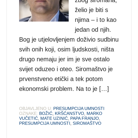
zbog siromaha,
želio je biti s
njima – i to kao
jedan od njih.
Bog je utjelovljenjem doživio sudbinu
svih onih koji, osim ljudskosti, ništa
drugo nemaju jer im je sve ostalo
svijet oduzeo i oteo. Siromaštvo je
prvenstveno etički a tek potom
ekonomski problem. Na to je […]
OBJAVLJENO U:
PRESUMPCIJA UMNOSTI
OZNAKE:
BOŽIĆ
,
KRŠĆANSTVO
,
MARKO
VUČETIĆ
,
MATE UZINIĆ
,
PAPA FRANJO
,
PRESUMPCIJA UMNOSTI
,
SIROMAŠTVO