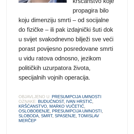
kršćanstvo koje
propagira bilo
koju dimenziju smrti – od socijalne
do fizičke – ili pak izdajnički šuti dok
u svijet svakodnevno bilježi sve veći
porast povijesno posredovane smrti
u vidu ratova odnosno, jezikom
političkih uzurpatora života,
specijalnih vojnih operacija.
OBJAVLJENO U:
PRESUMPCIJA UMNOSTI
OZNAKE:
BUDUĆNOST
,
IVAN HRSTIĆ
,
KRŠĆANSTVO
,
MARKO VUČETIĆ
,
OSLOBOĐENJE
,
PRESUMPCIJA UMNOSTI
,
SLOBODA
,
SMRT
,
SPASENJE
,
TOMISLAV
MERČEP