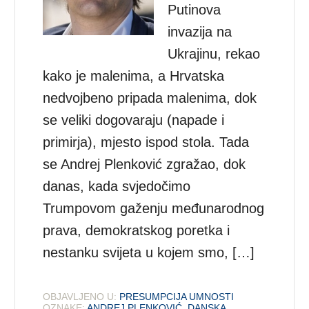
Putinova
invazija na
Ukrajinu, rekao
kako je malenima, a Hrvatska
nedvojbeno pripada malenima, dok
se veliki dogovaraju (napade i
primirja), mjesto ispod stola. Tada
se Andrej Plenković zgražao, dok
danas, kada svjedočimo
Trumpovom gaženju međunarodnog
prava, demokratskog poretka i
nestanku svijeta u kojem smo, […]
OBJAVLJENO U:
PRESUMPCIJA UMNOSTI
OZNAKE:
ANDREJ PLENKOVIĆ
,
DANSKA
,