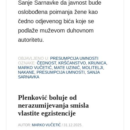
Sanje Sarnavke da javnost bude
oslobođena poimanja žene kao
čedno odjevenog bića koje se
podlaže muževom duhovnom
autoritetu.
OBJAVLJENO U:
PRESUMPCIJA UMNOSTI
OZNAKE:
ČEDNOST
,
KRŠĆANSTVO
,
KRUNICA
,
MARKO VUČETIĆ
,
MATE UZINIĆ
,
MOLITELJI
,
NAKANE
,
PRESUMPCIJA UMNOSTI
,
SANJA
SARNAVKA
Plenković boluje od
nerazumijevanja smisla
vlastite egzistencije
AUTOR:
MARKO VUČETIĆ
/ 31.12.2025.