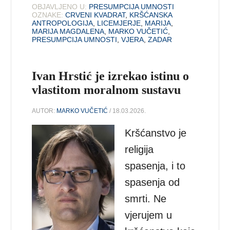
OBJAVLJENO U:
PRESUMPCIJA UMNOSTI
OZNAKE:
CRVENI KVADRAT
,
KRŠĆANSKA
ANTROPOLOGIJA
,
LICEMJERJE
,
MARIJA
,
MARIJA MAGDALENA
,
MARKO VUČETIĆ
,
PRESUMPCIJA UMNOSTI
,
VJERA
,
ZADAR
Ivan Hrstić je izrekao istinu o
vlastitom moralnom sustavu
AUTOR:
MARKO VUČETIĆ
/ 18.03.2026.
Kršćanstvo je
religija
spasenja, i to
spasenja od
smrti. Ne
vjerujem u