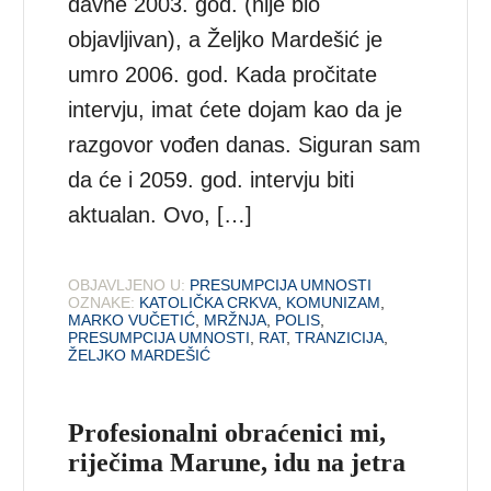
davne 2003. god. (nije bio
objavljivan), a Željko Mardešić je
umro 2006. god. Kada pročitate
intervju, imat ćete dojam kao da je
razgovor vođen danas. Siguran sam
da će i 2059. god. intervju biti
aktualan. Ovo, […]
OBJAVLJENO U:
PRESUMPCIJA UMNOSTI
OZNAKE:
KATOLIČKA CRKVA
,
KOMUNIZAM
,
MARKO VUČETIĆ
,
MRŽNJA
,
POLIS
,
PRESUMPCIJA UMNOSTI
,
RAT
,
TRANZICIJA
,
ŽELJKO MARDEŠIĆ
Profesionalni obraćenici mi,
riječima Marune, idu na jetra