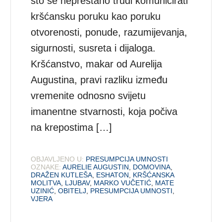
što se neprestano trudi komunicirati
kršćansku poruku kao poruku
otvorenosti, ponude, razumijevanja,
sigurnosti, susreta i dijaloga.
Kršćanstvo, makar od Aurelija
Augustina, pravi razliku između
vremenite odnosno svijetu
imanentne stvarnosti, koja počiva
na krepostima […]
OBJAVLJENO U:
PRESUMPCIJA UMNOSTI
OZNAKE:
AURELIE AUGUSTIN
,
DOMOVINA
,
DRAŽEN KUTLEŠA
,
ESHATON
,
KRŠĆANSKA
MOLITVA
,
LJUBAV
,
MARKO VUČETIĆ
,
MATE
UZINIĆ
,
OBITELJ
,
PRESUMPCIJA UMNOSTI
,
VJERA