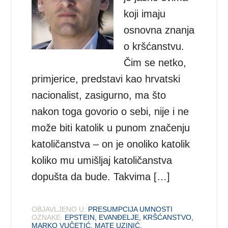
koji imaju
osnovna znanja
o kršćanstvu.
Čim se netko,
primjerice, predstavi kao hrvatski
nacionalist, zasigurno, ma što
nakon toga govorio o sebi, nije i ne
može biti katolik u punom značenju
katoličanstva – on je onoliko katolik
koliko mu umišljaj katoličanstva
dopušta da bude. Takvima […]
OBJAVLJENO U:
PRESUMPCIJA UMNOSTI
OZNAKE:
EPSTEIN
,
EVANĐELJE
,
KRŠĆANSTVO
,
MARKO VUČETIĆ
,
MATE UZINIĆ
,