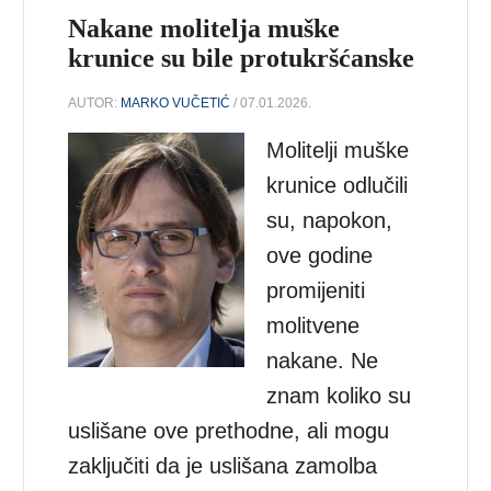
Nakane molitelja muške
krunice su bile protukršćanske
AUTOR:
MARKO VUČETIĆ
/ 07.01.2026.
Molitelji muške
krunice odlučili
su, napokon,
ove godine
promijeniti
molitvene
nakane. Ne
znam koliko su
uslišane ove prethodne, ali mogu
zaključiti da je uslišana zamolba