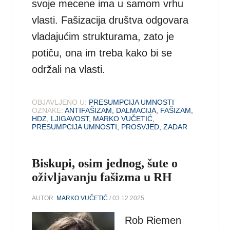
svoje mecene ima u samom vrhu
vlasti. Fašizacija društva odgovara
vladajućim strukturama, zato je
potiču, ona im treba kako bi se
održali na vlasti.
OBJAVLJENO U:
PRESUMPCIJA UMNOSTI
OZNAKE:
ANTIFAŠIZAM
,
DALMACIJA
,
FAŠIZAM
,
HDZ
,
LJIGAVOST
,
MARKO VUČETIĆ
,
PRESUMPCIJA UMNOSTI
,
PROSVJED
,
ZADAR
Biskupi, osim jednog, šute o
oživljavanju fašizma u RH
AUTOR:
MARKO VUČETIĆ
/ 03.12.2025.
Rob Riemen