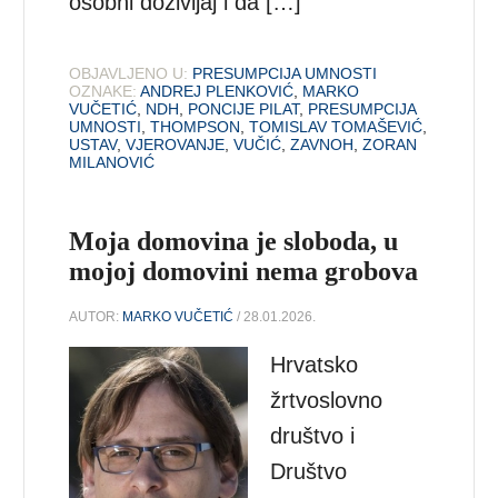
osobni doživljaj i da […]
OBJAVLJENO U:
PRESUMPCIJA UMNOSTI
OZNAKE:
ANDREJ PLENKOVIĆ
,
MARKO
VUČETIĆ
,
NDH
,
PONCIJE PILAT
,
PRESUMPCIJA
UMNOSTI
,
THOMPSON
,
TOMISLAV TOMAŠEVIĆ
,
USTAV
,
VJEROVANJE
,
VUČIĆ
,
ZAVNOH
,
ZORAN
MILANOVIĆ
Moja domovina je sloboda, u
mojoj domovini nema grobova
AUTOR:
MARKO VUČETIĆ
/ 28.01.2026.
Hrvatsko
žrtvoslovno
društvo i
Društvo