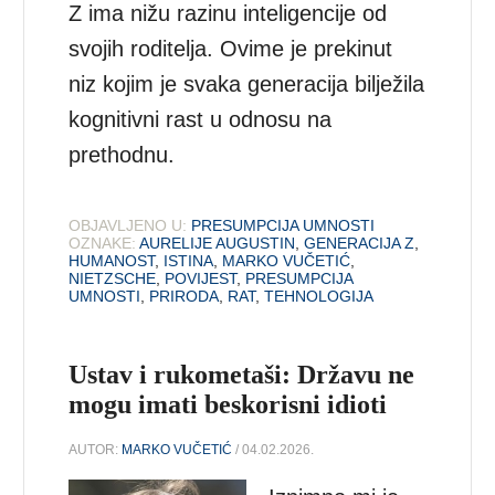
Z ima nižu razinu inteligencije od
svojih roditelja. Ovime je prekinut
niz kojim je svaka generacija bilježila
kognitivni rast u odnosu na
prethodnu.
OBJAVLJENO U:
PRESUMPCIJA UMNOSTI
OZNAKE:
AURELIJE AUGUSTIN
,
GENERACIJA Z
,
HUMANOST
,
ISTINA
,
MARKO VUČETIĆ
,
NIETZSCHE
,
POVIJEST
,
PRESUMPCIJA
UMNOSTI
,
PRIRODA
,
RAT
,
TEHNOLOGIJA
Ustav i rukometaši: Državu ne
mogu imati beskorisni idioti
AUTOR:
MARKO VUČETIĆ
/ 04.02.2026.