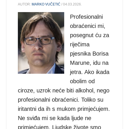
AUTOR:
MARKO VUČETIĆ
/ 04.03.2026.
Profesionalni
obraćenici mi,
posegnut ću za
riječima
pjesnika Borisa
Marune, idu na
jetra. Ako ikada
obolim od
ciroze, uzrok neće biti alkohol, nego
profesionalni obraćenici. Toliko su
iritantni da ih s mukom primjećujem.
Ne sviđa mi se kada ljude ne
primjećujem. Ljudske živote smo