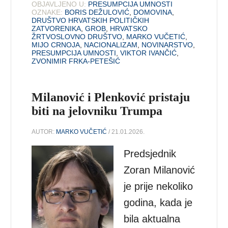
OBJAVLJENO U:
PRESUMPCIJA UMNOSTI
OZNAKE:
BORIS DEŽULOVIĆ
,
DOMOVINA
,
DRUŠTVO HRVATSKIH POLITIČKIH
ZATVORENIKA
,
GROB
,
HRVATSKO
ŽRTVOSLOVNO DRUŠTVO
,
MARKO VUČETIĆ
,
MIJO CRNOJA
,
NACIONALIZAM
,
NOVINARSTVO
,
PRESUMPCIJA UMNOSTI
,
VIKTOR IVANČIĆ
,
ZVONIMIR FRKA-PETEŠIĆ
Milanović i Plenković pristaju
biti na jelovniku Trumpa
AUTOR:
MARKO VUČETIĆ
/ 21.01.2026.
Predsjednik
Zoran Milanović
je prije nekoliko
godina, kada je
bila aktualna