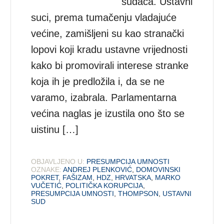
sudaca. Ustavni
suci, prema tumačenju vladajuće
većine, zamišljeni su kao stranački
lopovi koji kradu ustavne vrijednosti
kako bi promovirali interese stranke
koja ih je predložila i, da se ne
varamo, izabrala. Parlamentarna
većina naglas je izustila ono što se
uistinu […]
OBJAVLJENO U:
PRESUMPCIJA UMNOSTI
OZNAKE:
ANDREJ PLENKOVIĆ
,
DOMOVINSKI
POKRET
,
FAŠIZAM
,
HDZ
,
HRVATSKA
,
MARKO
VUČETIĆ
,
POLITIČKA KORUPCIJA
,
PRESUMPCIJA UMNOSTI
,
THOMPSON
,
USTAVNI
SUD