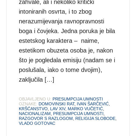
zahvale, ali i nekoliko kritički
intoniranih osvrta, i to zbog
nerazumijevanja ravnopravnosti
boga i čovjeka. Jedna poruka je bila
estetskog karaktera – naime,
estetikom obuzeta osoba je, nakon
što je pogledala emisiju (nadam se i
poslušala, iako o tome dvojim),
zaključila […]
OBJAVLJENO U:
PRESUMPCIJA UMNOSTI
OZNAKE:
DOMOVINSKI RAT
,
IVAN ŠARČEVIĆ
,
KRŠĆANSTVO
,
LAV XIV
,
MARKO VUČETIĆ
,
NACIONALIZAM
,
PRESUMPCIJA UMNOSTI
,
RAZGOVOR S RAZLOGOM
,
RELIGIJA SLOBODE
,
VLADO GOTOVAC