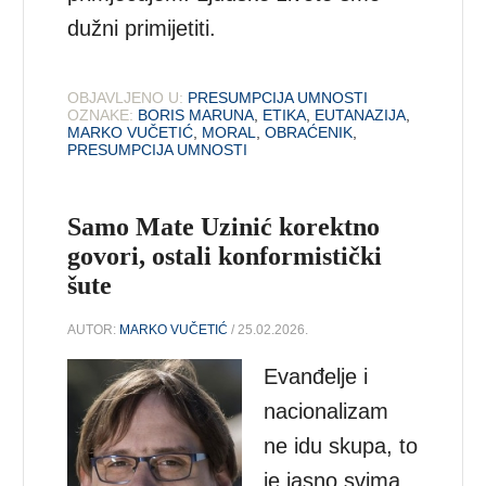
dužni primijetiti.
OBJAVLJENO U:
PRESUMPCIJA UMNOSTI
OZNAKE:
BORIS MARUNA
,
ETIKA
,
EUTANAZIJA
,
MARKO VUČETIĆ
,
MORAL
,
OBRAĆENIK
,
PRESUMPCIJA UMNOSTI
Samo Mate Uzinić korektno
govori, ostali konformistički
šute
AUTOR:
MARKO VUČETIĆ
/ 25.02.2026.
Evanđelje i
nacionalizam
ne idu skupa, to
je jasno svima