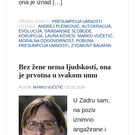
ona je iznad […]
OBJAVLJENO U:
PRESUMPCIJA UMNOSTI
OZNAKE:
ANDREJ PLENKOVIĆ
,
AUTOKRACIJA
,
EVOLUCIJA
,
GRAĐANSKE SLOBODE
,
KORUPCIJA
,
LAURA KÖVESI
,
MARKO VUČETIĆ
,
MORALNA ODGOVORNOST
,
POBUNA
,
PRESUMPCIJA UMNOSTI
,
ZYGMUNT BAUMAN
Bez žene nema ljudskosti, ona
je prvotna u svakom umu
AUTOR:
MARKO VUČETIĆ
/ 25.03.2026.
U Zadru sam,
na poziv
iznimno
angažirane i