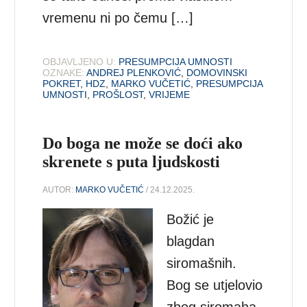
vremenu ni po čemu […]
OBJAVLJENO U:
PRESUMPCIJA UMNOSTI
OZNAKE:
ANDREJ PLENKOVIĆ
,
DOMOVINSKI
POKRET
,
HDZ
,
MARKO VUČETIĆ
,
PRESUMPCIJA
UMNOSTI
,
PROŠLOST
,
VRIJEME
Do boga ne može se doći ako
skrenete s puta ljudskosti
AUTOR:
MARKO VUČETIĆ
/ 24.12.2025.
Božić je
blagdan
siromašnih.
Bog se utjelovio