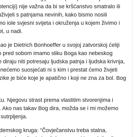
enciji) nije važna da bi se kršćanstvo smatralo ili
živjeli s patnjama nevinih, kako bismo nosili
mo iole svjesni svijeta i okruženja u kojem živimo i
t, u nadi.
 je Dietrich Bonhoeffer u svojoj zatvorskoj ćeliji
 Ako pred sobom imamo sliku Boga kao nebeskog
iraju niti potresaju ljudska patnja i ljudska krivnja,
 nećemo suosjećati ni s kim i prestat ćemo živjeti
ike je biće koje je apatično i koji ne zna za bol. Bog
. Njegovu strast prema vlastitim stvorenjima i
a. Ako nas takav Bog dira, možda se i mi možemo
 sutrpljenja.
emskog kruga: ”Čovječanstvu treba stalna,