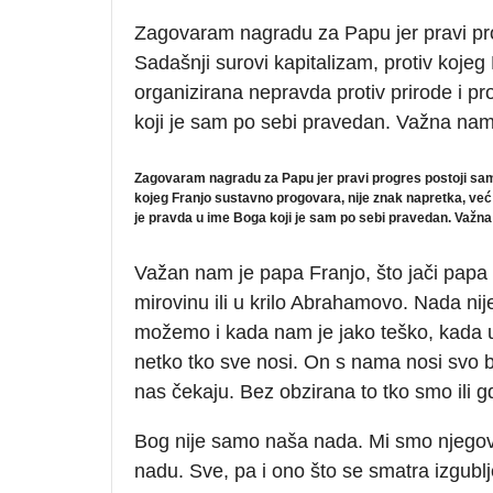
Zagovaram nagradu za Papu jer pravi pro
Sadašnji surovi kapitalizam, protiv koje
organizirana nepravda protiv prirode i p
koji je sam po sebi pravedan. Važna nam
Zagovaram nagradu za Papu jer pravi progres postoji samo
kojeg Franjo sustavno progovara, nije znak napretka, već
je pravda u ime Boga koji je sam po sebi pravedan. Važn
Važan nam je papa Franjo, što jači papa F
mirovinu ili u krilo Abrahamovo. Nada n
možemo i kada nam je jako teško, kada u
netko tko sve nosi. On s nama nosi svo b
nas čekaju. Bez obzirana to tko smo ili 
Bog nije samo naša nada. Mi smo njegov
nadu. Sve, pa i ono što se smatra izgub