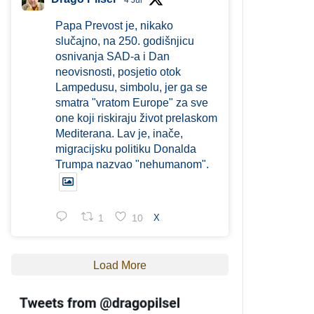
4 Jul
Papa Prevost je, nikako
slučajno, na 250. godišnjicu
osnivanja SAD-a i Dan
neovisnosti, posjetio otok
Lampedusu, simbolu, jer ga se
smatra "vratom Europe" za sve
one koji riskiraju život prelaskom
Mediterana. Lav je, inače,
migracijsku politiku Donalda
Trumpa nazvao "nehumanom".
1
10
X
Load More