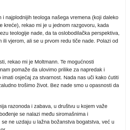
 i najplodnijih teologa našega vremena (koji daleko
e kreće), rekao mi je u jednom razgovoru, kada
ezu teologije nade, da ta oslobodilačka perspektiva,
 ili vjerom, ali se u prvom redu tiče nade. Polazi od
ti, rekao mi je Moltmann. Te mogućnosti
 nam pomaže da ulovimo prilike za napredak i
imati osjećaj za stvarnost. Nada nas uči kako ćutiti
zaludno trošimo život. Bez nade smo u opasnosti da
ija razonoda i zabava, u društvu u kojem važe
lobođenje se nalazi među siromašnima i
se ne uzdaju u lažna božanstva bogatstva, već u
or.