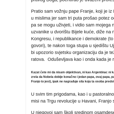
Pratio sam vožnju pape Franje, koji je iz
u mislima jer sam tri puta prošao potez 
pa se mogu uživjeti, i vidio sam mojega
uzvanike u dvorištu Bijele kuće, diže n
Kongresu, i republikance i demokrate (to 
govori), te nakon toga stupa u sjedištu 
bi upozorio svjetsku organizaciju da je t
ratova. Oduševljava kao i onda kada je 
Kazat ćete mi da nisam objektivan, ni kao Argentinac ni ka
zrela da Nobela dobije konačno i jedan papa, ovaj papa, pa
Franjo to jest), ipak ne nagrađuje sila koju ta osoba preds
U svim tim prigodama, kao i u pastoralnom 
misi na Trgu revolucije u Havani, Franjo 
U njegovoj sam školi sredinom osamdeseti