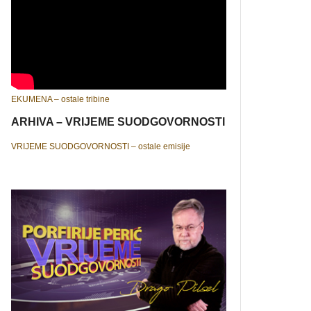
EKUMENA – ostale tribine
ARHIVA – VRIJEME SUODGOVORNOSTI
VRIJEME SUODGOVORNOSTI – ostale emisije