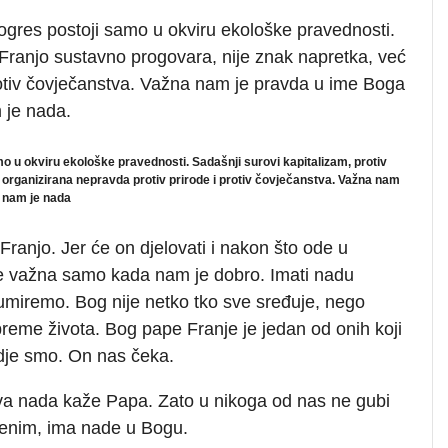
gres postoji samo u okviru ekološke pravednosti.
g Franjo sustavno progovara, nije znak napretka, već
rotiv čovječanstva. Važna nam je pravda u ime Boga
 je nada.
 u okviru ekološke pravednosti. Sadašnji surovi kapitalizam, protiv
 organizirana nepravda protiv prirode i protiv čovječanstva. Važna nam
a nam je nada
ranjo. Jer će on djelovati i nakon što ode u
ije važna samo kada nam je dobro. Imati nadu
miremo. Bog nije netko tko sve sređuje, nego
reme života. Bog pape Franje je jedan od onih koji
gdje smo. On nas čeka.
a nada kaže Papa. Zato u nikoga od nas ne gubi
ljenim, ima nade u Bogu.