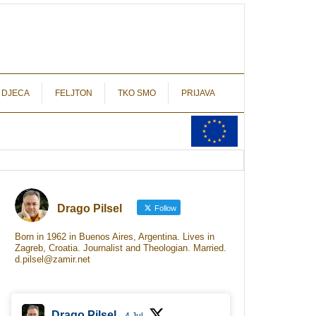
autograf.hr
novinarstvo s potpisom
 DJECA
FELJTON
TKO SMO
PRIJAVA
Drago Pilsel
Follow
Born in 1962 in Buenos Aires, Argentina. Lives in
Zagreb, Croatia. Journalist and Theologian. Married.
d.pilsel@zamir.net
Drago Pilsel