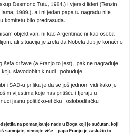
skup Desmond Tutu, 1984.) i vjerski lideri (Tenzin
 lama, 1989.), ali ni jedan papa tu nagradu nije
e u komitetu bilo predrasuda.
nisam objektivan, ni kao Argentinac ni kao osoba
ijom, ali situacija je zrela da Nobela dobije konačno
g šefa države (a Franjo to jest), ipak ne nagrađuje
a koju slavodobitnik nudi i pobuđuje.
 i SAD-u prilika je da se još jednom vidi kako je
šim vijestima koje nas pritišću i tjeraju u
udi jasnu političko-etičku i oslobodilačku
dsjetila na pomanjkanje nade u Boga koji je sućutan, koji
o još sumnjate, nemojte više – papa Franjo je zaslužio to