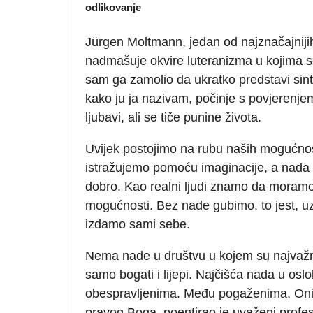
odlikovanje
Jürgen Moltmann, jedan od najznačajnijih
nadmašuje okvire luteranizma u kojima s
sam ga zamolio da ukratko predstavi sint
kako ju ja nazivam, počinje s povjerenjem
ljubavi, ali se tiče punine života.
Uvijek postojimo na rubu naših mogućnos
istražujemo pomoću imaginacije, a nada
dobro. Kao realni ljudi znamo da moramo 
mogućnosti. Bez nade gubimo, to jest, u
izdamo sami sebe.
Nema nade u društvu u kojem su najvažn
samo bogati i lijepi. Najčišća nada u os
obespravljenima. Među pogaženima. Oni 
pravog Boga, poentirao je uvaženi profes