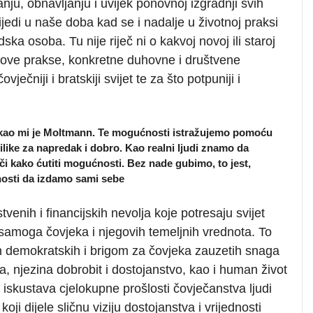
anju, obnavljanju i uvijek ponovnoj izgradnji svih
ijedi u naše doba kad se i nadalje u životnoj praksi
ka osoba. Tu nije riječ ni o kakvoj novoj ili staroj
i nove prakse, konkretne duhovne i društvene
vječniji i bratskiji svijet te za što potpuniji i
ekao mi je Moltmann. Te mogućnosti istražujemo pomoću
like za napredak i dobro. Kao realni ljudi znamo da
i kako ćutiti mogućnosti. Bez nade gubimo, to jest,
nosti da izdamo sami sebe
venih i financijskih nevolja koje potresaju svijet
 samoga čovjeka i njegovih temeljnih vrednota. To
vih demokratskih i brigom za čovjeka zauzetih snaga
, njezina dobrobit i dostojanstvo, kao i human život
h iskustava cjelokupne prošlosti čovječanstva ljudi
oji dijele sličnu viziju dostojanstva i vrijednosti