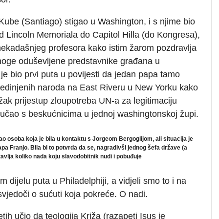
 Kube (Santiago) stigao u Washington, i s njime bio
od Lincoln Memoriala do Capitol Hilla (do Kongresa),
 nekadašnjeg profesora kako istim žarom pozdravlja
a noge oduševljene predstavnike građana u
je bio prvi puta u povijesti da jedan papa tamo
Ujedinjenih naroda na East Riveru u New Yorku kako
ežak prijestup zloupotreba UN-a za legitimaciju
ručao s beskućnicima u jednoj washingtonskoj župi.
o osoba koja je bila u kontaktu s Jorgeom Bergoglijom, ali situacija je
pa Franjo. Bila bi to potvrda da se, nagradivši jednog šefa države (a
tavlja koliko nada koju slavodobitnik nudi i pobuđuje
dijelu puta u Philadelphiji, a vidjeli smo to i na
svjedoči o sućuti koja pokreće. O nadi.
h učio da teologija Križa (razapeti Isus je