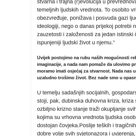
stvarna i trajna (r)evolucija u prevrednov
temeljnih ljudskih vrednota. To osobito vr
obezvređuje, ponižava i posvuda gazi ljuds
ideologiji, nego o danas prijekoj potreb
zauzetosti i založenosti za jedan istinski čo
ispunjeniji ljudski život u njemu.”
Uvijek postojimo na rubu naših mogućnosti r
imaginacije, a nada nam pomaže da ulovimo pri
moramo imati osjećaj za stvarnost. Nada nas uč
uzaludno trošimo život. Bez nade smo u opas
U temelju sadašnjih socijalnih, gospodarst
stoji, pak, dubinska duhovna kriza, kriza
ozbiljno krizno stanje traži okupljanje s
kojima su vrhovna vrednota ljudska osoba
dostojan čovjeka.Poslije teških i tragični
dobre volje svih svjetonazora i uvjerenja, k