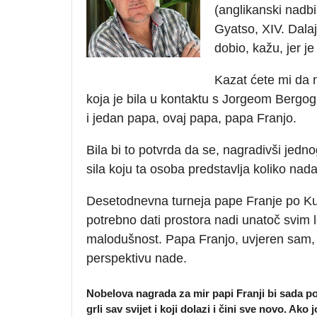
(anglikanski nadbi
Gyatso, XIV. Dalaj
dobio, kažu, jer j
Kazat ćete mi da 
koja je bila u kontaktu s Jorgeom Bergogl
i jedan papa, ovaj papa, papa Franjo.
Bila bi to potvrda da se, nagradivši jedno
sila koju ta osoba predstavlja koliko nad
Desetodnevna turneja pape Franje po Kubi
potrebno dati prostora nadi unatoč svim lo
malodušnost. Papa Franjo, uvjeren sam, n
perspektivu nade.
Nobelova nagrada za mir papi Franji bi sada po
grli sav svijet i koji dolazi i čini sve novo. Ak