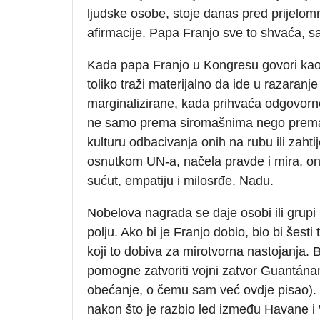
ljudske osobe, stoje danas pred prijelom
afirmacije. Papa Franjo sve to shvaća, sa
Kada papa Franjo u Kongresu govori kao 
toliko traži materijalno da ide u razaran
marginalizirane, kada prihvaća odgovorno
ne samo prema siromašnima nego prema s
kulturu odbacivanja onih na rubu ili zaht
osnutkom UN-a, načela pravde i mira, on n
sućut, empatiju i milosrđe. Nadu.
Nobelova nagrada se daje osobi ili grupi
polju. Ako bi je Franjo dobio, bio bi šest
koji to dobiva za mirotvorna nastojanja
pomogne zatvoriti vojni zatvor Guantán
obećanje, o čemu sam već ovdje pisao). 
nakon što je razbio led između Havane i