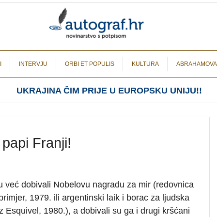
I
INTERVJU
ORBI ET POPULIS
KULTURA
ABRAHAMOVA
UKRAJINA ČIM PRIJE U EUROPSKU UNIJU!!
papi Franji!
 su već dobivali Nobelovu nagradu za mir (redovnica
imjer, 1979. ili argentinski laik i borac za ljudska
 Esquivel, 1980.), a dobivali su ga i drugi kršćani