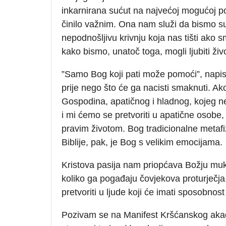
inkarnirana sućut na najvećoj mogućoj pot
činilo važnim. Ona nam služi da bismo su
nepodnošljivu krivnju koja nas tišti ako s
kako bismo, unatoč toga, mogli ljubiti živo
”Samo Bog koji pati može pomoći”, napisao
prije nego što će ga nacisti smaknuti.
Gospodina, apatičnog i hladnog, kojeg ne d
i mi ćemo se pretvoriti u apatične osobe,
pravim životom. Bog tradicionalne metafiz
Biblije, pak, je Bog s velikim emocijama.
Kristova pasija nam priopćava Božju muku
koliko ga pogađaju čovjekova proturječj
pretvoriti u ljude koji će imati sposobnost
Pozivam se na Manifest Kršćanskog akad