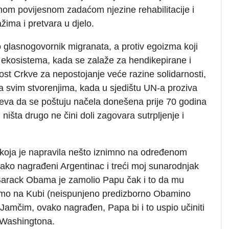
nom povijesnom zadaćom njezine rehabilitacije i
žima i pretvara u djelo.
glasnogovornik migranata, a protiv egoizma koji
je ekosistema, kada se zalaže za hendikepirane i
st Crkve za nepostojanje veće razine solidarnosti,
vim stvorenjima, kada u sjedištu UN-a proziva
ijeva da se poštuju načela donešena prije 70 godina
išta drugo ne čini doli zagovara sutrpljenje i
 koja je napravila nešto iznimno na određenom
i tako nagrađeni Argentinac i treći moj sunarodnjak
. Barack Obama je zamolio Papu čak i to da mu
amo na Kubi (neispunjeno predizborno Obamino
Jamčim, ovako nagrađen, Papa bi i to uspio učiniti
 Washingtona.