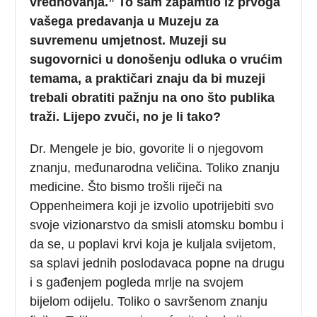
vrednovanja.” To sam zapamtio iz prvoga
vašega predavanja u Muzeju za
suvremenu umjetnost. Muzeji su
sugovornici u donošenju odluka o vrućim
temama, a praktičari znaju da bi muzeji
trebali obratiti pažnju na ono što publika
traži. Lijepo zvuči, no je li tako?
Dr. Mengele je bio, govorite li o njegovom
znanju, međunarodna veličina. Toliko znanju
medicine. Što bismo trošli riječi na
Oppenheimera koji je izvolio upotrijebiti svo
svoje vizionarstvo da smisli atomsku bombu i
da se, u poplavi krvi koja je kuljala svijetom,
sa splavi jednih poslodavaca popne na drugu
i s gađenjem pogleda mrlje na svojem
bijelom odijelu. Toliko o savršenom znanju