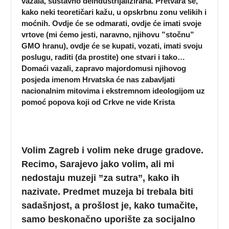
vazala, sustavno deindustrijalizirana. Pretvara se,
kako neki teoretičari kažu, u opskrbnu zonu velikih i
moćnih. Ovdje će se odmarati, ovdje će imati svoje
vrtove (mi ćemo jesti, naravno, njihovu ”stočnu”
GMO hranu), ovdje će se kupati, vozati, imati svoju
poslugu, raditi (da prostite) one stvari i tako…
Domaći vazali, zapravo majordomusi njihovog
posjeda imenom Hrvatska će nas zabavljati
nacionalnim mitovima i ekstremnom ideologijom uz
pomoć popova koji od Crkve ne vide Krista
Volim Zagreb i volim neke druge gradove.
Recimo, Sarajevo jako volim, ali mi
nedostaju muzeji ”za sutra”, kako ih
nazivate. Predmet muzeja bi trebala biti
sadašnjost, a prošlost je, kako tumačite,
samo beskonačno uporište za socijalno