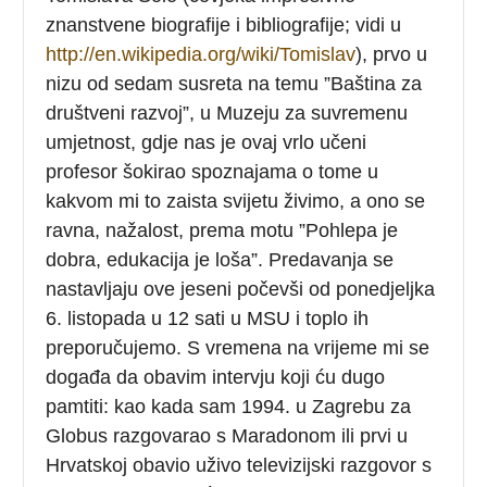
znanstvene biografije i bibliografije; vidi u
http://en.wikipedia.org/wiki/Tomislav
), prvo u
nizu od sedam susreta na temu ”Baština za
društveni razvoj”, u Muzeju za suvremenu
umjetnost, gdje nas je ovaj vrlo učeni
profesor šokirao spoznajama o tome u
kakvom mi to zaista svijetu živimo, a ono se
ravna, nažalost, prema motu ”Pohlepa je
dobra, edukacija je loša”. Predavanja se
nastavljaju ove jeseni počevši od ponedjeljka
6. listopada u 12 sati u MSU i toplo ih
preporučujemo. S vremena na vrijeme mi se
događa da obavim intervju koji ću dugo
pamtiti: kao kada sam 1994. u Zagrebu za
Globus razgovarao s Maradonom ili prvi u
Hrvatskoj obavio uživo televizijski razgovor s