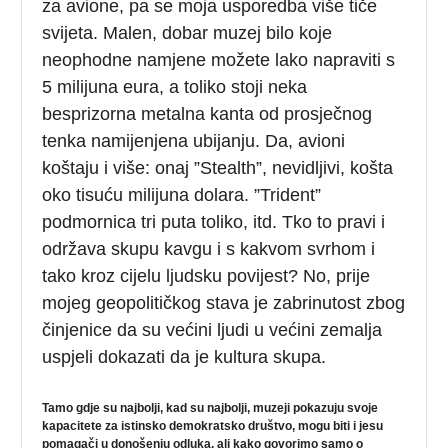
za avione, pa se moja usporedba više tiče
svijeta. Malen, dobar muzej bilo koje
neophodne namjene možete lako napraviti s
5 milijuna eura, a toliko stoji neka
besprizorna metalna kanta od prosječnog
tenka namijenjena ubijanju. Da, avioni
koštaju i više: onaj ”Stealth”, nevidljivi, košta
oko tisuću milijuna dolara. ”Trident”
podmornica tri puta toliko, itd. Tko to pravi i
održava skupu kavgu i s kakvom svrhom i
tako kroz cijelu ljudsku povijest? No, prije
mojeg geopolitičkog stava je zabrinutost zbog
činjenice da su većini ljudi u većini zemalja
uspjeli dokazati da je kultura skupa.
Tamo gdje su najbolji, kad su najbolji, muzeji pokazuju svoje
kapacitete za istinsko demokratsko društvo, mogu biti i jesu
pomagači u donošenju odluka, ali kako govorimo samo o