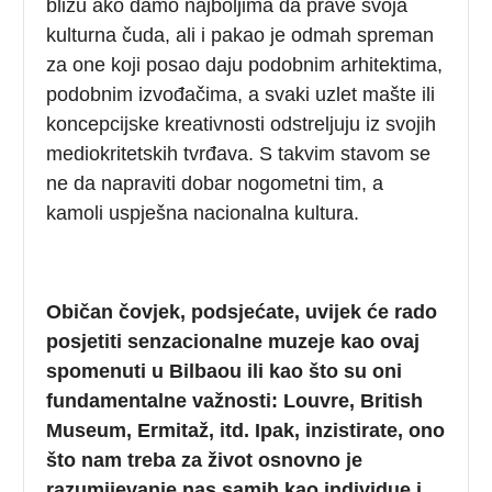
blizu ako damo najboljima da prave svoja
kulturna čuda, ali i pakao je odmah spreman
za one koji posao daju podobnim arhitektima,
podobnim izvođačima, a svaki uzlet mašte ili
koncepcijske kreativnosti odstreljuju iz svojih
mediokritetskih tvrđava. S takvim stavom se
ne da napraviti dobar nogometni tim, a
kamoli uspješna nacionalna kultura.
Običan čovjek, podsjećate, uvijek će rado
posjetiti senzacionalne muzeje kao ovaj
spomenuti u Bilbaou ili kao što su oni
fundamentalne važnosti: Louvre, British
Museum, Ermitaž, itd. Ipak, inzistirate, ono
što nam treba za život osnovno je
razumijevanje nas samih kao individue i