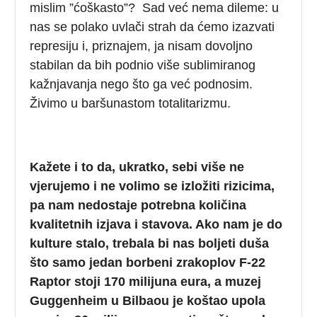
mislim ”ćoškasto”? Sad već nema dileme: u
nas se polako uvlači strah da ćemo izazvati
represiju i, priznajem, ja nisam dovoljno
stabilan da bih podnio više sublimiranog
kažnjavanja nego što ga već podnosim.
Živimo u baršunastom totalitarizmu.
Kažete i to da, ukratko, sebi više ne
vjerujemo i ne volimo se izložiti rizicima,
pa nam nedostaje potrebna količina
kvalitetnih izjava i stavova. Ako nam je do
kulture stalo, trebala bi nas boljeti duša
što samo jedan borbeni zrakoplov F-22
Raptor stoji 170 milijuna eura, a muzej
Guggenheim u Bilbaou je koštao upola