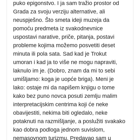
puko epigonstvo. I ja sam tražio prostor od
Grada za svoju verziju alternative, ali
neuspješno. Što smeta ideji muzeja da
pomoću predmeta iz svakodnevnice
uspostavi narative, priče, pitanja, postavi
probleme kojima možemo posvetiti deset
minuta ili pola sata. Sad kad je Trokut
umoran i kad ja to više ne mogu napraviti,
laknulo im je. (Dobro, znam da mi to sebi
umišljamo: koga je uopće briga). Meni je
lako: ostaje mi da napišem knjigu o tome
kako bez puno novca posuti zemlju malim
interpretacijskim centrima koji će neke
obavijestiti, nekima biti ogledalo, neke
potaknuti na razmišljanje, a poslužiti svakako
kao dobra podloga jednom suvislom,
nemasovnom turizmu. Predavao sam u