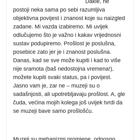
Dakle, ne
postoji neka sama po sebi razumljiva
objektivna povijest i znanost koje su naizgled
zadane. Mi vazda izabiremo. Mi uvijek
odlučujemo što je važno i kakav vrijednosni
sustav podupiremo. Prošlost je poslušna,
posebice zato jer je i znanost poslušna.
Danas, kad se sve može kupiti i kad to više
nije sramota (baš nedostojna vremena!),
možete kupiti svaki status, pa i povijest.
Jasno vam je, zar ne – muzeji su o
sadašnjosti, ali upotrebljavaju prošlost. A, gle
čuda, većina mojih kolega još uvijek tvrdi da
se muzeji bave samo prošlošću.
Muzeji su mehanizmi promjene, odnosno