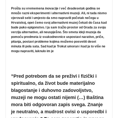
Prošla su vrememena inovacije i već dvadesetak godina se
množe razni eksperimenti i alternativni muzeji. Ali, ni tada nismo
vjerovali sebi i umjesto da smo napravili početak nečega u
Hrvatskoj, opet ćemo svoj alternativni muzej čekati do časa kad
bude puko epigonstvo. I ja sam tražio prostor od Grada za svoju
verziju alternative, ali neuspješno. Što smeta ideji muzeja da
pomoću predmeta iz svakodnevnice uspostavi narative, priče,
pitanja, postavi probleme kojima možemo posvetiti deset
minuta ili pola sata. Sad kad je Trokut umoran i kad ja to više ne
mogu napraviti, laknulo im je
”Pred potrebom da se preživi i fizički i
spiritualno, da život bude materijalno
blagostanje i duhovno zadovoljstvo,
muzeji ne mogu ostati nijemi (…) Baština
mora biti odgovoran zapis svega. Znanje
je neutralno, a mudrost ovisi o usporedbi i