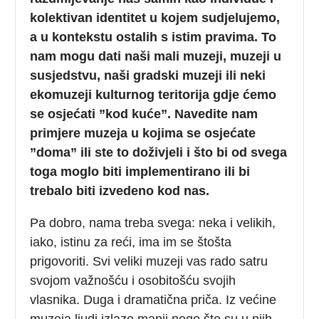
kolektivan identitet u kojem sudjelujemo,
a u kontekstu ostalih s istim pravima. To
nam mogu dati naši mali muzeji, muzeji u
susjedstvu, naši gradski muzeji ili neki
ekomuzeji kulturnog teritorija gdje ćemo
se osjećati ”kod kuće”. Navedite nam
primjere muzeja u kojima se osjećate
”doma” ili ste to doživjeli i što bi od svega
toga moglo biti implementirano ili bi
trebalo biti izvedeno kod nas.
Pa dobro, nama treba svega: neka i velikih,
iako, istinu za reći, ima im se štošta
prigovoriti. Svi veliki muzeji vas rado satru
svojom važnošću i osobitošću svojih
vlasnika. Duga i dramatična priča. Iz većine
muzeja ljudi izlaze manji nego što su u njih