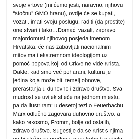
svoje vrtove (mi ćemo jesti, naravno, njihovu
”stočnu” GMO hranu), ovdje će se kupati,
vozati, imati svoju poslugu, raditi (da prostite)
one stvari i tako…Domaći vazali, zapravo
majordomusi njihovog posjeda imenom
Hrvatska, će nas zabavljati nacionalnim
mitovima i ekstremnom ideologijom uz
pomoć popova koji od Crkve ne vide Krista.
Dakle, kad smo već poharani, kultura je
jedina koja može biti temelj obnove,
prerastanja u duhovno i zdravo društvo. Sva
mudrost se uvijek stječe na jednom mjestu,
pa da ilustriram: u desetoj tezi o Feuerbachu
Marx odlučno zagovara duhovno društvo, a
kako rekosmo, Fromm, bolje od ostalih,
zdravo društvo. Sugestije da se Krist s njima
ne bi složio su građenje nepotrebnih podjela