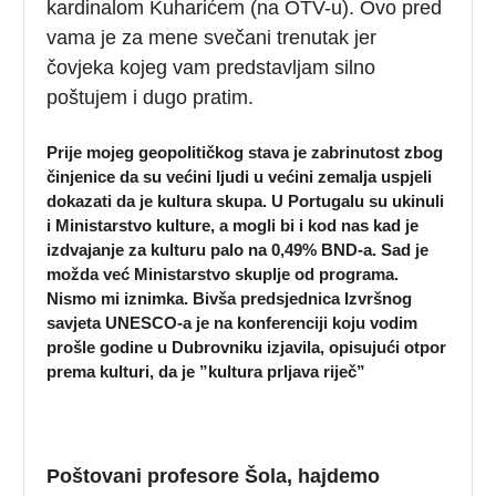
kardinalom Kuharićem (na OTV-u). Ovo pred
vama je za mene svečani trenutak jer
čovjeka kojeg vam predstavljam silno
poštujem i dugo pratim.
Prije mojeg geopolitičkog stava je zabrinutost zbog
činjenice da su većini ljudi u većini zemalja uspjeli
dokazati da je kultura skupa. U Portugalu su ukinuli
i Ministarstvo kulture, a mogli bi i kod nas kad je
izdvajanje za kulturu palo na 0,49% BND-a. Sad je
možda već Ministarstvo skuplje od programa.
Nismo mi iznimka. Bivša predsjednica Izvršnog
savjeta UNESCO-a je na konferenciji koju vodim
prošle godine u Dubrovniku izjavila, opisujući otpor
prema kulturi, da je ”kultura prljava riječ”
Poštovani profesore Šola, hajdemo