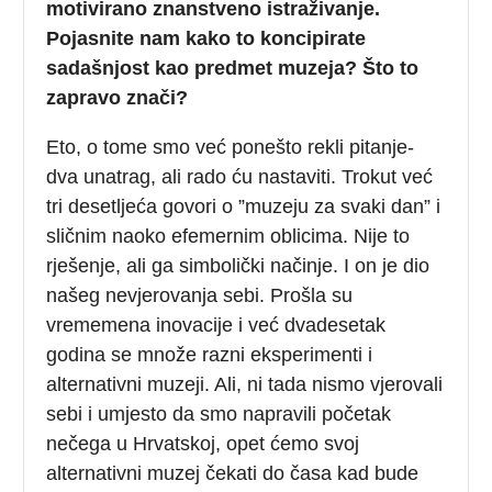
motivirano znanstveno istraživanje.
Pojasnite nam kako to koncipirate
sadašnjost kao predmet muzeja? Što to
zapravo znači?
Eto, o tome smo već ponešto rekli pitanje-
dva unatrag, ali rado ću nastaviti. Trokut već
tri desetljeća govori o ”muzeju za svaki dan” i
sličnim naoko efemernim oblicima. Nije to
rješenje, ali ga simbolički načinje. I on je dio
našeg nevjerovanja sebi. Prošla su
vrememena inovacije i već dvadesetak
godina se množe razni eksperimenti i
alternativni muzeji. Ali, ni tada nismo vjerovali
sebi i umjesto da smo napravili početak
nečega u Hrvatskoj, opet ćemo svoj
alternativni muzej čekati do časa kad bude