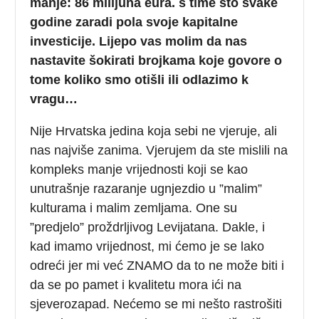
manje: 86 milijuna eura. s time što svake
godine zaradi pola svoje kapitalne
investicije. Lijepo vas molim da nas
nastavite šokirati brojkama koje govore o
tome koliko smo otišli ili odlazimo k
vragu…
Nije Hrvatska jedina koja sebi ne vjeruje, ali
nas najviše zanima. Vjerujem da ste mislili na
kompleks manje vrijednosti koji se kao
unutrašnje razaranje ugnjezdio u ”malim”
kulturama i malim zemljama. One su
”predjelo” proždrljivog Levijatana. Dakle, i
kad imamo vrijednost, mi ćemo je se lako
odreći jer mi već ZNAMO da to ne može biti i
da se po pamet i kvalitetu mora ići na
sjeverozapad. Nećemo se mi nešto rastrošiti