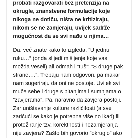
probati razgovarati bez pretenzija na
okrugle, znanstvene formulacije koje
nikoga ne dotiču, ništa ne kritiziraju,
nikom se ne zamjeraju, uvijek sadrže
mogućnost da se svi nađu u njima…
Da, već znate kako to izgleda: ”U jednu
ruku…” (onda slijedi mišljenje koje vas
možda veseli) ali odmah i ”tuš”: ”S druge pak
strane….”. Trebaju nam odgovori, pa makar
nam sugeriraju da oni ne postoje. Uvijek svi
muče sebe i druge s pitanjima i sumnjama o
”zavjerama”. Pa, naravno da zavjera postoji.
Zar uništavanje kulture različitosti (a sve
zaričući se kako je potrebna više no ikad) ili
protežiranje tzv. korektnosti i nezamjeranja
nije zavjera? Zašto bih govorio ”okruglo” ako