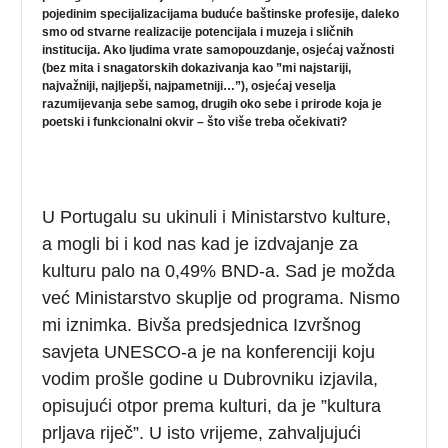
pojedinim specijalizacijama buduće baštinske profesije, daleko
smo od stvarne realizacije potencijala i muzeja i sličnih
institucija. Ako ljudima vrate samopouzdanje, osjećaj važnosti
(bez mita i snagatorskih dokazivanja kao ”mi najstariji,
najvažniji, najljepši, najpametniji…”), osjećaj veselja
razumijevanja sebe samog, drugih oko sebe i prirode koja je
poetski i funkcionalni okvir – što više treba očekivati?
U Portugalu su ukinuli i Ministarstvo kulture,
a mogli bi i kod nas kad je izdvajanje za
kulturu palo na 0,49% BND-a. Sad je možda
već Ministarstvo skuplje od programa. Nismo
mi iznimka. Bivša predsjednica Izvršnog
savjeta UNESCO-a je na konferenciji koju
vodim prošle godine u Dubrovniku izjavila,
opisujući otpor prema kulturi, da je ”kultura
prljava riječ”. U isto vrijeme, zahvaljujući