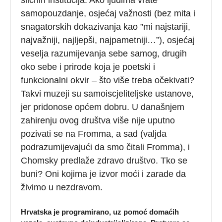
sličnih institucija. Ako ljudima vrate
samopouzdanje, osjećaj važnosti (bez mita i
snagatorskih dokazivanja kao ”mi najstariji,
najvažniji, najljepši, najpametniji…”), osjećaj
veselja razumijevanja sebe samog, drugih
oko sebe i prirode koja je poetski i
funkcionalni okvir – što više treba očekivati?
Takvi muzeji su samoiscjeliteljske ustanove,
jer pridonose općem dobru. U današnjem
zahirenju ovog društva više nije uputno
pozivati se na Fromma, a sad (valjda
podrazumijevajući da smo čitali Fromma), i
Chomsky predlaže zdravo društvo. Tko se
buni? Oni kojima je izvor moći i zarade da
živimo u nezdravom.
Hrvatska je programirano, uz pomoć domaćih