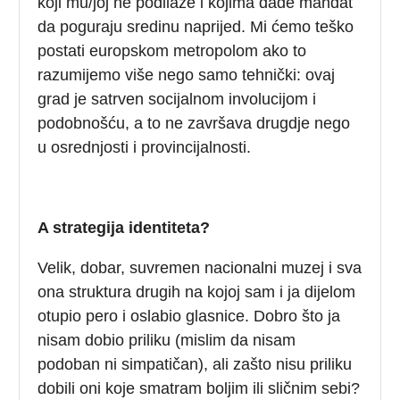
koji mu/joj ne podilaze i kojima dade mandat
da poguraju sredinu naprijed. Mi ćemo teško
postati europskom metropolom ako to
razumijemo više nego samo tehnički: ovaj
grad je satrven socijalnom involucijom i
podobnošću, a to ne završava drugdje nego
u osrednjosti i provincijalnosti.
A strategija identiteta?
Velik, dobar, suvremen nacionalni muzej i sva
ona struktura drugih na kojoj sam i ja dijelom
otupio pero i oslabio glasnice. Dobro što ja
nisam dobio priliku (mislim da nisam
podoban ni simpatičan), ali zašto nisu priliku
dobili oni koje smatram boljim ili sličnim sebi?