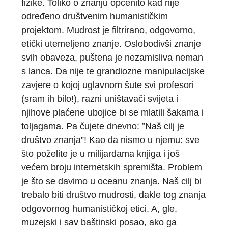
fizike. Toliko o znanju općenito kad nije
određeno društvenim humanističkim
projektom. Mudrost je filtrirano, odgovorno,
etički utemeljeno znanje. Oslobodivši znanje
svih obaveza, puštena je nezamisliva neman
s lanca. Da nije te grandiozne manipulacijske
zavjere o kojoj uglavnom šute svi profesori
(sram ih bilo!), razni uništavači svijeta i
njihove plaćene ubojice bi se mlatili šakama i
toljagama. Pa čujete dnevno: ”Naš cilj je
društvo znanja”! Kao da nismo u njemu: sve
što poželite je u milijardama knjiga i još
većem broju internetskih spremišta. Problem
je što se davimo u oceanu znanja. Naš cilj bi
trebalo biti društvo mudrosti, dakle tog znanja
odgovornog humanističkoj etici. A, gle,
muzejski i sav baštinski posao, ako ga