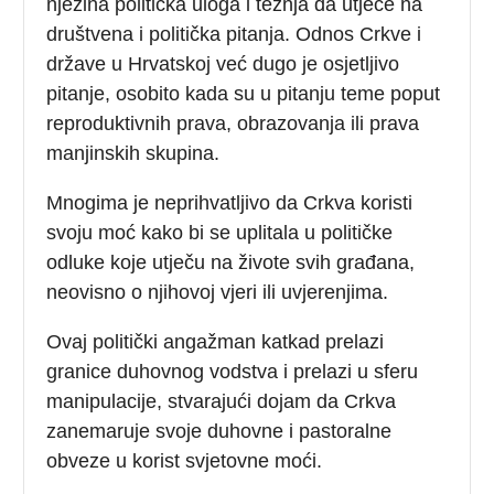
njezina politička uloga i težnja da utječe na
društvena i politička pitanja. Odnos Crkve i
države u Hrvatskoj već dugo je osjetljivo
pitanje, osobito kada su u pitanju teme poput
reproduktivnih prava, obrazovanja ili prava
manjinskih skupina.
Mnogima je neprihvatljivo da Crkva koristi
svoju moć kako bi se uplitala u političke
odluke koje utječu na živote svih građana,
neovisno o njihovoj vjeri ili uvjerenjima.
Ovaj politički angažman katkad prelazi
granice duhovnog vodstva i prelazi u sferu
manipulacije, stvarajući dojam da Crkva
zanemaruje svoje duhovne i pastoralne
obveze u korist svjetovne moći.