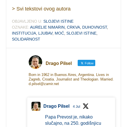
> Svi tekstovi ovog autora
OBJAVLJENO U:
SLOJEVI ISTINE
OZNAKE:
AURELIE NIMARIN
,
CRKVA
,
DUHOVNOST
,
INSTITUCIJA
,
LJUBAV
,
MOĆ
,
SLOJEVI ISTINE
,
SOLIDARNOST
Drago Pilsel
Follow
Born in 1962 in Buenos Aires, Argentina. Lives in
Zagreb, Croatia. Journalist and Theologian. Married.
d.pilsel@zamir.net
Drago Pilsel
4 Jul
Papa Prevost je, nikako
slučajno, na 250. godišnjicu