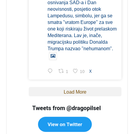
osnivanja SAD-a i Dan
neovisnosti, posjetio otok
Lampedusu, simbolu, jer ga se
smatra "vratom Europe" za sve
one koji riskiraju život prelaskom
Mediterana. Lav je, inače,
migracijsku politiku Donalda
Trumpa nazvao "nehumanom".
1
10
X
Load More