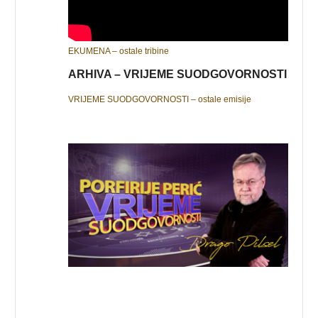
EKUMENA – ostale tribine
ARHIVA – VRIJEME SUODGOVORNOSTI
VRIJEME SUODGOVORNOSTI – ostale emisije