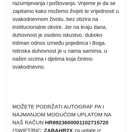
razumijevanja i poštovanja. Vrijeme je da se
zapitamo kako možemo živjeti te vrijednosti u
svakodnevnom životu, bez obzira na
institucionalne okvire. Jer na kraju dana,
duhovnost je osobno iskustvo, duboko
intiman odnos između pojedinca i Boga.
Istinska duhovnost je u nama samima, u
našim srcima i djelima koja činimo
svakodnevno.
MOŽETE PODRŽATI AUTOGRAF PA I
NAJMANJOM MOGUĆOM UPLATOM NA
NAŠ RAČUN
HR8923600001102715720
(SWIFT/BIC:
ZABAHR2X
za uplate iz