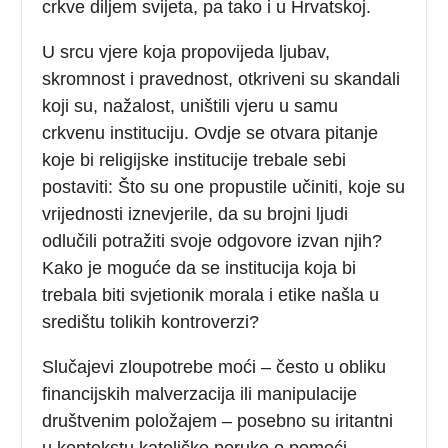
crkve diljem svijeta, pa tako i u Hrvatskoj.
U srcu vjere koja propovijeda ljubav,
skromnost i pravednost, otkriveni su skandali
koji su, nažalost, uništili vjeru u samu
crkvenu instituciju. Ovdje se otvara pitanje
koje bi religijske institucije trebale sebi
postaviti: Što su one propustile učiniti, koje su
vrijednosti iznevjerile, da su brojni ljudi
odlučili potražiti svoje odgovore izvan njih?
Kako je moguće da se institucija koja bi
trebala biti svjetionik morala i etike našla u
središtu tolikih kontroverzi?
Slučajevi zloupotrebe moći – često u obliku
financijskih malverzacija ili manipulacije
društvenim položajem – posebno su iritantni
u kontekstu katoličke poruke o pomoći