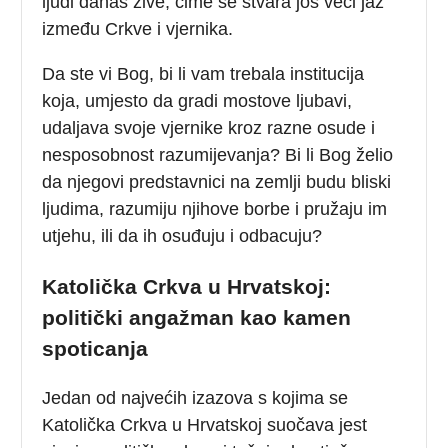
ljudi danas žive, čime se stvara još veći jaz
između Crkve i vjernika.
Da ste vi Bog, bi li vam trebala institucija
koja, umjesto da gradi mostove ljubavi,
udaljava svoje vjernike kroz razne osude i
nesposobnost razumijevanja? Bi li Bog želio
da njegovi predstavnici na zemlji budu bliski
ljudima, razumiju njihove borbe i pružaju im
utjehu, ili da ih osuđuju i odbacuju?
Katolička Crkva u Hrvatskoj:
politički angažman kao kamen
spoticanja
Jedan od najvećih izazova s kojima se
Katolička Crkva u Hrvatskoj suočava jest