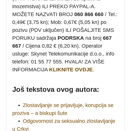
inozemstva) ILI PREKO PAYPAL-A.
MOŽETE NAZVATI BROJ
060 866 660
/ Tel.:
0,49€ (3,75 kn); Mob: 0,67€ (5,05 kn) po
pozivu (PDV uključen) ILI POŠALJITE SMS
PORUKU sadržaja
PODRSKA
na broj
667
667
/ Cijena 0,82 € (6,20 kn). Operator
usluge: Skynet Telekomunikacije d.o.o., info
telefon: 01 55 77 555. HVALA! ZA VIŠE
INFORMACIJA
KLIKNITE OVDJE
.
Još tekstova ovog autora:
•
Zlostavljanje se prijavljuje, korupcija se
proziva – a biskupi šute
•
Odgovornost za seksualno zlostavljanje
u Crkvi