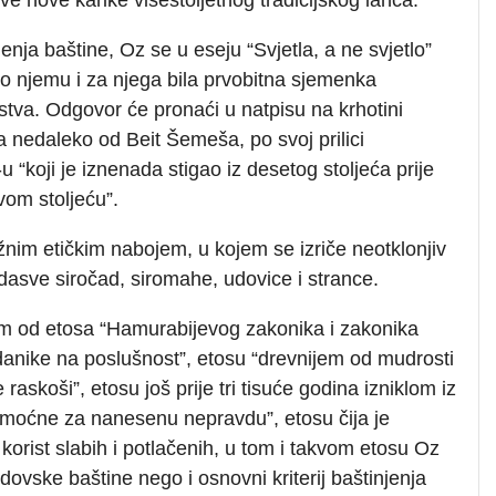
ja baštine, Oz se u eseju “Svjetla, a ne svjetlo”
po njemu i za njega bila prvobitna sjemenka
stva. Odgovor će pronaći u natpisu na krhotini
fa nedaleko od Beit Šemeša, po svoj prilici
“koji je iznenada stigao iz desetog stoljeća prije
vom stoljeću”.
nim etičkim nabojem, u kojem se izriče neotklonjiv
adasve siročad, siromahe, udovice i strance.
em od etosa “Hamurabijevog zakonika i zakonika
podanike na poslušnost”, etosu “drevnijem od mudrosti
askoši”, etosu još prije tri tisuće godina izniklom iz
ti moćne za nanesenu nepravdu”, etosu čija je
orist slabih i potlačenih, u tom i takvom etosu Oz
ovske baštine nego i osnovni kriterij baštinjenja