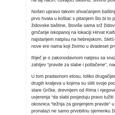
Nošen upravo takvim shvaćanjem baštinjen
prvo hvata u koštac s pitanjem što bi to 
židovske baštine, štoviše sama srž židov
grnčarije iskopanoj na lokaciji Hirvat Kai
najstarijem natpisu na hebrejskom, SMS-u 
nove ere nama koji živimo u dvadeset pr
Riječ je o zakonodavnom natpisu sa snaž
zahtjev “pravde za slabe i potlačene”, n
U tom pradavnom etosu, toliko drugačij
drugih kraljeva u kojima su silili svoje 
stare Grčke, drevnijem od Rima i njegove r
uvjerenja “da slabi posjeduju pravo tuži
okosnica “težnja za gonjenjem pravde” u k
pronalazi ne samo prvobitnu sjemenku žid