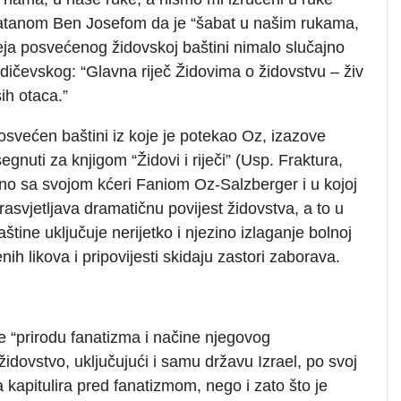
natanom Ben Josefom da je “šabat u našim rukama,
eja posvećenog židovskoj baštini nimalo slučajno
rdičevskog: “Glavna riječ Židovima o židovstvu – živ
ih otaca.”
ej posvećen baštini iz koje je potekao Oz, izazove
gnuti za knjigom “Židovi i riječi” (Usp. Fraktura,
no sa svojom kćeri Faniom Oz-Salzberger i u kojoj
rasvjetljava dramatičnu povijest židovstva, a to u
ine uključuje nerijetko i njezino izlaganje bolnoj
nih likova i pripovijesti skidaju zastori zaborava.
e “prirodu fanatizma i načine njegovog
 židovstvo, uključujući i samu državu Izrael, po svoj
 da kapitulira pred fanatizmom, nego i zato što je