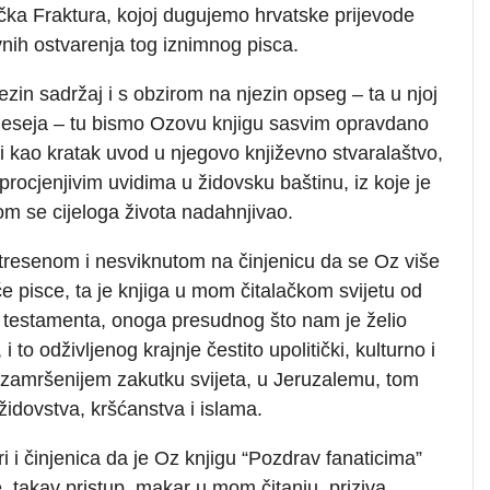
čka Fraktura, kojoj dugujemo hrvatske prijevode
vnih ostvarenja tog iznimnog pisca.
ezin sadržaj i s obzirom na njezin opseg – ta u njoj
ri eseja – tu bismo Ozovu knjigu sasvim opravdano
 i kao kratak uvod u njegovo književno stvaralaštvo,
rocjenjivim uvidima u židovsku baštinu, iz koje je
om se cijeloga života nadahnjivao.
otresenom i nesviknutom na činjenicu da se Oz više
e pisce, ta je knjiga u mom čitalačkom svijetu od
g testamenta, onoga presudnog što nam je želio
to odživljenog krajnje čestito upolitički, kulturno i
najzamršenijem zakutku svijeta, u Jeruzalemu, tom
židovstva, kršćanstva i islama.
i i činjenica da je Oz knjigu “Pozdrav fanaticima”
 takav pristup, makar u mom čitanju, priziva