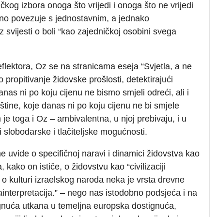
tičkog izbora onoga što vrijedi i onoga što ne vrijedi
avno povezuje s jednostavnim, a jednako
z svijesti o boli “kao zajedničkoj osobini svega
reflektora, Oz se na stranicama eseja “Svjetla, a ne
o propitivanje židovske prošlosti, detektirajući
nas ni po koju cijenu ne bismo smjeli odreći, ali i
tine, koje danas ni po koju cijenu ne bi smjele
 je toga i Oz – ambivalentna, u njoj prebivaju, i u
, i slobodarske i tlačiteljske mogućnosti.
uvide o specifičnoj naravi i dinamici židovstva kao
 kako on ističe, o židovstvu kao “civilizaciji
ča o kulturi izraelskog naroda neka je vrsta drevne
trainterpretacija.” – nego nas istodobno podsjeća i na
ignuća utkana u temeljna europska dostignuća,