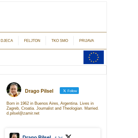
autograf.hr
novinarstvo s potpisom
 DJECA
FELJTON
TKO SMO
PRIJAVA
Drago Pilsel
Follow
Born in 1962 in Buenos Aires, Argentina. Lives in
Zagreb, Croatia. Journalist and Theologian. Married.
d.pilsel@zamir.net
Drago Pilsel