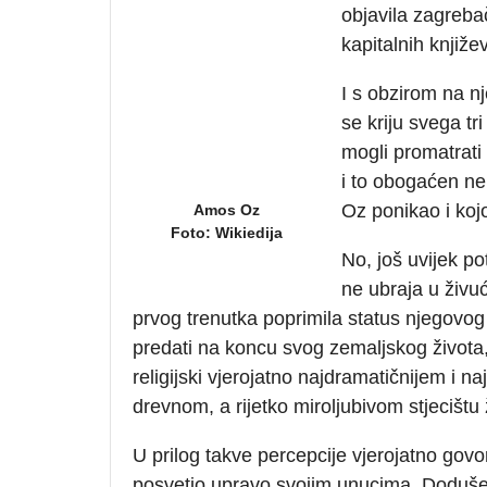
objavila zagreba
kapitalnih knjiže
I s obzirom na nj
se kriju svega t
mogli promatrati
i to obogaćen nep
Oz ponikao i koj
Amos Oz
Foto: Wikiedija
No, još uvijek p
ne ubraja u živuć
prvog trenutka poprimila status njegovo
predati na koncu svog zemaljskog života, i 
religijski vjerojatno najdramatičnijem i 
drevnom, a rijetko miroljubivom stjecištu 
U prilog takve percepcije vjerojatno govor
posvetio upravo svojim unucima. Doduše,