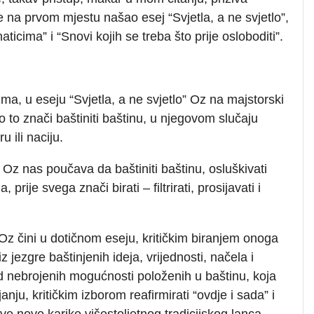
se na prvom mjestu našao esej “Svjetla, a ne svjetlo”,
aticima” i “Snovi kojih se treba što prije osloboditi”.
ma, u eseju “Svjetla, a ne svjetlo” Oz na majstorski
to to znači baštiniti baštinu, u njegovom slučaju
 ili naciju.
a Oz nas poučava da baštiniti baštinu, osluškivati
rije svega znači birati – filtrirati, prosijavati i
Oz čini u dotičnom eseju, kritičkim biranjem onoga
z jezgre baštinjenih ideja, vrijednosti, načela i
d nebrojenih mogućnosti položenih u baštinu, koja
nju, kritičkim izborom reafirmirati “ovdje i sada” i
sve nove karike višestoljetnog tradicijskog lanca.