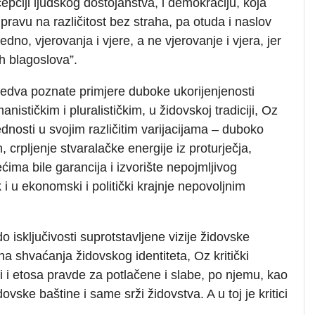
ciji ljudskog dostojanstva, i demokraciju, koja
ravu na različitost bez straha, pa otuda i naslov
no, vjerovanja i vjere, a ne vjerovanje i vjera, jer
ih blagoslova”.
 jedva poznate primjere duboke ukorijenjenosti
nističkim i pluralističkim, u židovskoj tradiciji, Oz
ednosti u svojim različitim varijacijama – duboko
 crpljenje stvaralačke energije iz proturječja,
ćima bile garancija i izvorište nepojmljivog
k i u ekonomski i politički krajnje nepovoljnim
o isključivosti suprotstavljene vizije židovske
ena shvaćanja židovskog identiteta, Oz kritički
i i etosa pravde za potlačene i slabe, po njemu, kao
vske baštine i same srži židovstva. A u toj je kritici