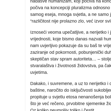
nadasve humanizam, koji počiva na koncep
počiva na koncepciji pluralizma odnosno p
samog eseja, mnoga svjetla, a ne samo jed
“različitost nije prolazno zlo, već izvor sv
Iznoseći veoma upečatljive, a nerijetko i
vrijednosti, koje bismo danas nazvali huma
nam uvjerljivo pokazuje da su baš te vrij
zaziranje od pokornosti, pobunjenički duh,
skeptičan stav spram autoriteta… – stolje
stvaralaštva i životnosti židovstva, pa ča
uvjetima.
Dakako, i suvremene, a uz to nerijetko i d
baštine, naročito do isključivosti sukoblj
propituje u svjetlu etosa nenanošenja bol
što je već rečeno, prvobitne sjemenke žido
Oz koliko neumoljiv toliko i čestit.