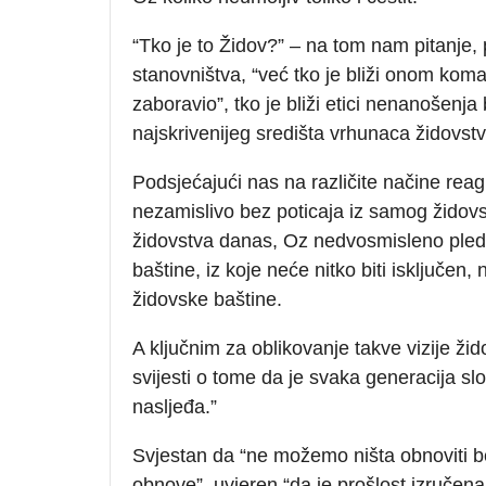
“Tko je to Židov?” – na tom nam pitanje,
stanovništva, “već tko je bliži onom komad
zaboravio”, tko je bliži etici nenanošenja 
najskrivenijeg središta vrhunaca židovstv
Podsjećajući nas na različite načine rea
nezamislivo bez poticaja iz samog židovst
židovstva danas, Oz nedvosmisleno pledi
baštine, iz koje neće nitko biti isključen, n
židovske baštine.
A ključnim za oblikovanje takve vizije ž
svijesti o tome da je svaka generacija sl
nasljeđa.”
Svjestan da “ne možemo ništa obnoviti b
obnove”, uvjeren “da je prošlost izručen