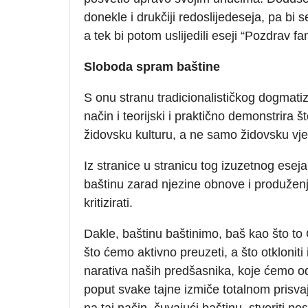
donekle i drukčiji redoslijedeseja, pa bi 
a tek bi potom uslijedili eseji “Pozdrav fan
Sloboda spram baštine
S onu stranu tradicionalističkog dogmatiz
način i teorijski i praktično demonstrira š
židovsku kulturu, a ne samo židovsku vjeru
Iz stranice u stranicu tog izuzetnog esej
baštinu zarad njezine obnove i produženja, p
kritizirati.
Dakle, baštinu baštinimo, baš kao što to 
što ćemo aktivno preuzeti, a što otkloniti i
narativa naših predšasnika, koje ćemo o
poput svake tajne izmiče totalnom prisvaja
na taj način, čuvajući baštinu, stvoriti po