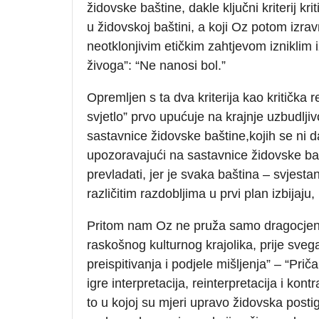
židovske baštine, dakle ključni kriterij kri
u židovskoj baštini, a koji Oz potom izr
neotklonjivim etičkim zahtjevom izniklim i
živoga”: “Ne nanosi bol.”
Opremljen s ta dva kriterija kao kritička 
svjetlo” prvo upućuje na krajnje uzbudljiv
sastavnice židovske baštine,kojih se ni da
upozoravajući na sastavnice židovske baš
prevladati, jer je svaka baština – svjestan
različitim razdobljima u prvi plan izbijaju
Pritom nam Oz ne pruža samo dragocjene 
raskošnog kulturnog krajolika, prije svega,
preispitivanja i podjele mišljenja” – “Pri
igre interpretacija, reinterpretacija i kon
to u kojoj su mjeri upravo židovska post