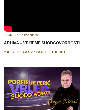
EKUMENA – ostale tribine
ARHIVA – VRIJEME SUODGOVORNOSTI
VRIJEME SUODGOVORNOSTI – ostale emisije