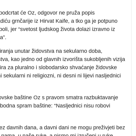
 podcrtat će Oz, odgovor ne pruža popis
iću grnčarije iz Hirvat Kaife, a tko ga je potpuno
boli, jer “svetost ljudskog života dolazi izravno iz
a”.
giranja unutar židovstva na sekularno doba,
va, kao jedno od glavnih izvorišta sukobljenih vizija
ra za pluralno i slobodarsko shvaćanje židovske
i sekularni ni religiozni, ni desni ni lijevi nasljednici
idovske baštine Oz s pravom smatra razbuktavanje
obodna spram baštine: “Nasljednici nisu robovi
ez davnih dana, a davni dani ne mogu preživjeti bez
a nama, u naše ruke, a nismo mi izručeni u ruke