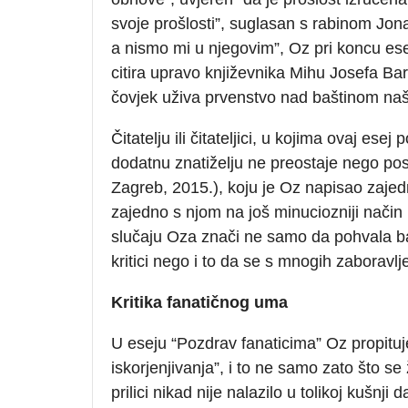
svoje prošlosti”, suglasan s rabinom Jo
a nismo mi u njegovim”, Oz pri koncu es
citira upravo književnika Mihu Josefa Ba
čovjek uživa prvenstvo nad baštinom naš
Čitatelju ili čitateljici, u kojima ovaj es
dodatnu znatiželju ne preostaje nego pose
Zagreb, 2015.), koju je Oz napisao zajed
zajedno s njom na još minuciozniji način 
slučaju Oza znači ne samo da pohvala bašt
kritici nego i to da se s mnogih zaboravlje
Kritika fanatičnog uma
U eseju “Pozdrav fanaticima” Oz propituj
iskorjenjivanja”, i to ne samo zato što se
prilici nikad nije nalazilo u tolikoj kušnji