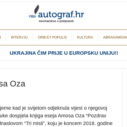
I
INTERVJU
ORBI ET POPULIS
KULTURA
ABRAHAMOVA
UKRAJINA ČIM PRIJE U EUROPSKU UNIJU!!
osa Oza
jeme kad je svijetom odjeknula vijest o njegovoj
 ruke dospjela knjiga eseja Amosa Oza “Pozdrav
dnaslovom “Tri misli”, koju je koncem 2018. godine