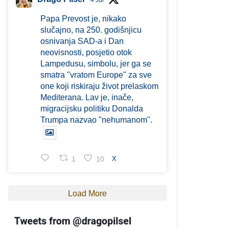
4 Jul
Papa Prevost je, nikako
slučajno, na 250. godišnjicu
osnivanja SAD-a i Dan
neovisnosti, posjetio otok
Lampedusu, simbolu, jer ga se
smatra "vratom Europe" za sve
one koji riskiraju život prelaskom
Mediterana. Lav je, inače,
migracijsku politiku Donalda
Trumpa nazvao "nehumanom".
1
10
X
Load More